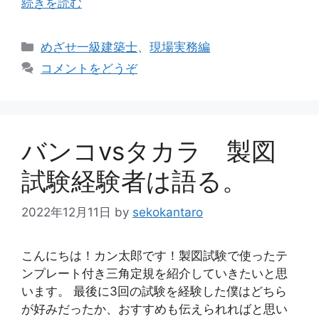
続きを読む
カ
めざせ一級建築士
、
現場実務編
テ
コメントをどうぞ
ゴ
リ
ー
バンコvsタカラ 製図
試験経験者は語る。
2022年12月11日
by
sekokantaro
こんにちは！カン太郎です！製図試験で使ったテ
ンプレート付き三角定規を紹介していきたいと思
います。 最後に3回の試験を経験した僕はどちら
が好みだったか、おすすめも伝えられればと思い