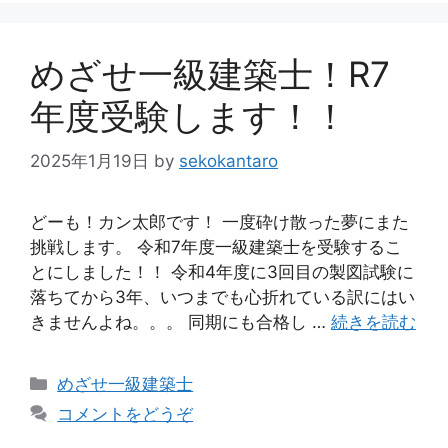
ー
めざせ一級建築士！R7
年度受験します！！
2025年1月19日
by
sekokantaro
どーも！カン太郎です！ 一度砕け散った夢にまた
挑戦します。 令和7年度一級建築士を受験するこ
とにしました！！ 令和4年度に3回目の製図試験に
落ちてから3年、いつまでも心折れている訳にはい
きませんよね。。。 同期にも合格し …
続きを読む
カ
めざせ一級建築士
テ
コメントをどうぞ
ゴ