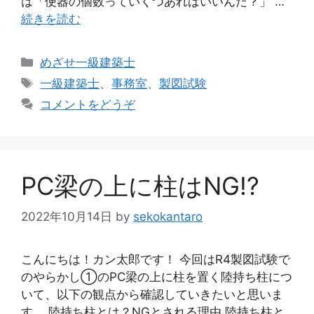
は「便器の個数っていくつあればいいんだ？」 …
続きを読む
カ
めざせ一級建築士
テ
タ
一級建築士
、
事務室
、
製図試験
ゴ
グ
コメントをどうぞ
リ
ー
PC梁の上に柱はNG!?
2022年10月14日
by
sekokantaro
こんにちは！カン太郎です！ 今回はR4製図試験で
のやらかし①のPC梁の上に柱を置く陸持ち柱につ
いて、以下の観点から確認していきたいと思いま
す。 陸持ち柱とは？NGとされる理由 陸持ち柱と