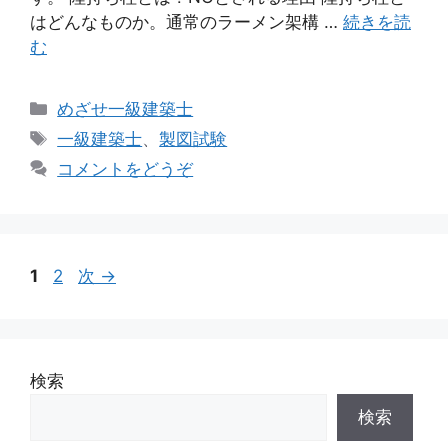
はどんなものか。通常のラーメン架構 …
続きを読
む
カ
めざせ一級建築士
テ
タ
一級建築士
、
製図試験
ゴ
グ
コメントをどうぞ
リ
ー
投
ペ
ペ
1
2
次
→
稿
ー
ー
ナ
ジ
ジ
ビ
ゲ
検索
ー
検索
シ