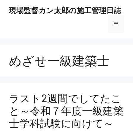
コ
現場監督カン太郎の施工管理日誌
ン
テ
メ
ン
ツ
へ
ニ
ス
キ
めざせ一級建築士
ュ
ッ
プ
ー
ラスト2週間でしてたこ
と～令和７年度一級建築
士学科試験に向けて～