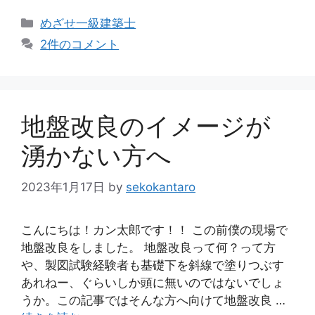
カ
めざせ一級建築士
テ
2件のコメント
ゴ
リ
ー
地盤改良のイメージが
湧かない方へ
2023年1月17日
by
sekokantaro
こんにちは！カン太郎です！！ この前僕の現場で
地盤改良をしました。 地盤改良って何？って方
や、製図試験経験者も基礎下を斜線で塗りつぶす
あれねー、ぐらいしか頭に無いのではないでしょ
うか。この記事ではそんな方へ向けて地盤改良 …