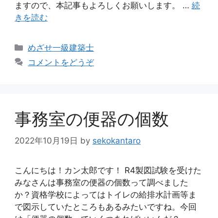
ますので、本記事もよろしくお願いします。 …
続
きを読む
カ
めざせ一級建築士
テ
コメントをどうぞ
ゴ
リ
ー
事務室の便器の個数
2022年10月19日
by
sekokantaro
こんにちは！カン太郎です！ R4製図試験を受けた
みなさんは事務室の便器の個数って調べました
か？資格学校によってはトイレの給排水計画等ま
で図示していたところもあるみたいですね。今回