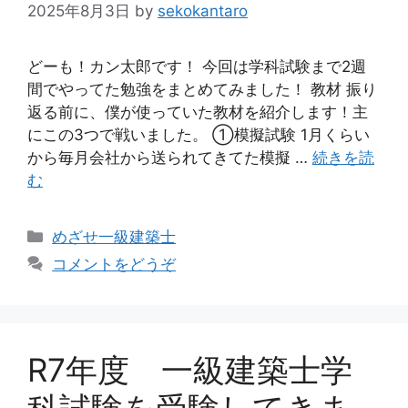
2025年8月3日
by
sekokantaro
どーも！カン太郎です！ 今回は学科試験まで2週
間でやってた勉強をまとめてみました！ 教材 振り
返る前に、僕が使っていた教材を紹介します！主
にこの3つで戦いました。 ①模擬試験 1月くらい
から毎月会社から送られてきてた模擬 …
続きを読
む
カ
めざせ一級建築士
テ
コメントをどうぞ
ゴ
リ
ー
R7年度 一級建築士学
科試験を受験してきま