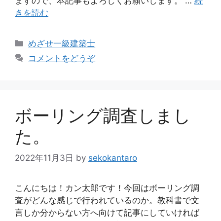
ますので、本記事もよろしくお願いします。 …
続
きを読む
カ
めざせ一級建築士
テ
コメントをどうぞ
ゴ
リ
ー
ボーリング調査しまし
た。
2022年11月3日
by
sekokantaro
こんにちは！カン太郎です！今回はボーリング調
査がどんな感じで行われているのか。教科書で文
言しか分からない方へ向けて記事にしていければ