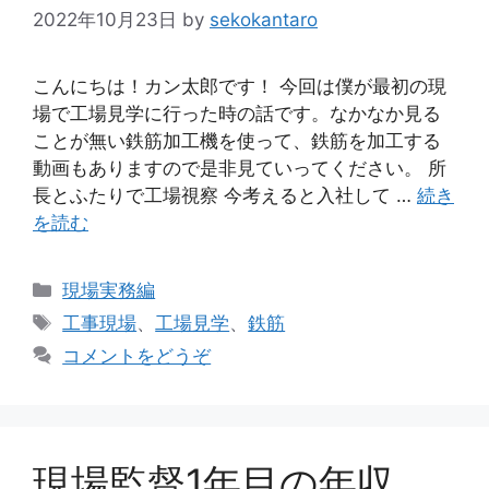
2022年10月23日
by
sekokantaro
こんにちは！カン太郎です！ 今回は僕が最初の現
場で工場見学に行った時の話です。なかなか見る
ことが無い鉄筋加工機を使って、鉄筋を加工する
動画もありますので是非見ていってください。 所
長とふたりで工場視察 今考えると入社して …
続き
を読む
カ
現場実務編
テ
タ
工事現場
、
工場見学
、
鉄筋
ゴ
グ
コメントをどうぞ
リ
ー
現場監督1年目の年収