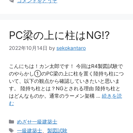
コメントをどうぞ
リ
ー
PC梁の上に柱はNG!?
2022年10月14日
by
sekokantaro
こんにちは！カン太郎です！ 今回はR4製図試験で
のやらかし①のPC梁の上に柱を置く陸持ち柱につ
いて、以下の観点から確認していきたいと思いま
す。 陸持ち柱とは？NGとされる理由 陸持ち柱と
はどんなものか。通常のラーメン架構 …
続きを読
む
カ
めざせ一級建築士
テ
タ
一級建築士
、
製図試験