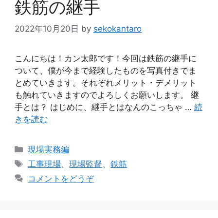
鉄筋の継手
2022年10月20日
by
sekokantaro
こんにちは！カン太郎です！今回は鉄筋の継手に
ついて、僕が今まで経験したものを写真付きでま
とめていきます。それぞれメリット・デメリット
も触れていきますのでよろしくお願いします。 継
手とは？ はじめに、継手とはなんのこっちゃ …
続
きを読む
カ
現場実務編
テ
タ
工事現場
、
現場監督
、
鉄筋
ゴ
グ
コメントをどうぞ
リ
ー