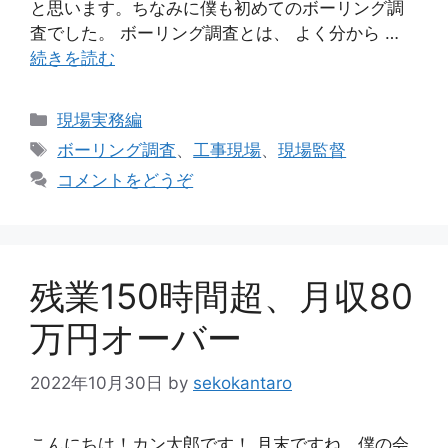
と思います。ちなみに僕も初めてのボーリング調
査でした。 ボーリング調査とは、 よく分から …
続きを読む
カ
現場実務編
テ
タ
ボーリング調査
、
工事現場
、
現場監督
ゴ
グ
コメントをどうぞ
リ
ー
残業150時間超、月収80
万円オーバー
2022年10月30日
by
sekokantaro
こんにちは！カン太郎です！ 月末ですね。僕の会