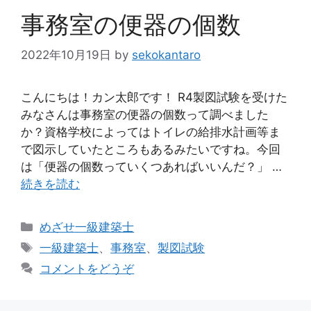
事務室の便器の個数
2022年10月19日
by
sekokantaro
こんにちは！カン太郎です！ R4製図試験を受けた
みなさんは事務室の便器の個数って調べました
か？資格学校によってはトイレの給排水計画等ま
で図示していたところもあるみたいですね。今回
は「便器の個数っていくつあればいいんだ？」 …
続きを読む
カ
めざせ一級建築士
テ
タ
一級建築士
、
事務室
、
製図試験
ゴ
グ
コメントをどうぞ
リ
ー