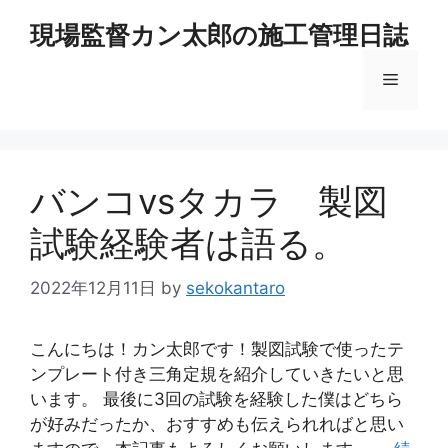
コ
現場監督カン太郎の施工管理日誌
ン
テ
メ
ン
ツ
へ
ニ
ス
キ
バンコvsタカラ 製図
ュ
ッ
試験経験者は語る。
プ
ー
2022年12月11日
by
sekokantaro
こんにちは！カン太郎です！製図試験で使ったテ
ンプレート付き三角定規を紹介していきたいと思
います。 最後に3回の試験を経験した僕はどちら
が好みだったか、おすすめも伝えられればと思い