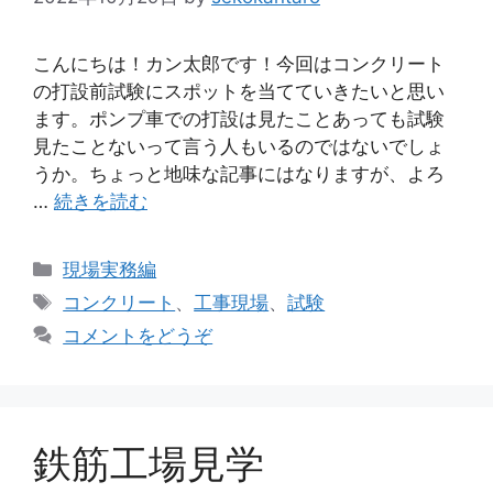
こんにちは！カン太郎です！今回はコンクリート
の打設前試験にスポットを当てていきたいと思い
ます。ポンプ車での打設は見たことあっても試験
見たことないって言う人もいるのではないでしょ
うか。ちょっと地味な記事にはなりますが、よろ
…
続きを読む
カ
現場実務編
テ
タ
コンクリート
、
工事現場
、
試験
ゴ
グ
コメントをどうぞ
リ
ー
鉄筋工場見学