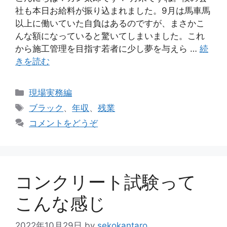
社も本日お給料が振り込まれました。9月は馬車馬
以上に働いていた自負はあるのですが、まさかこ
んな額になっていると驚いてしまいました。これ
から施工管理を目指す若者に少し夢を与えら …
続
きを読む
カ
現場実務編
テ
タ
ブラック
、
年収
、
残業
ゴ
グ
コメントをどうぞ
リ
ー
コンクリート試験って
こんな感じ
2022年10月29日
by
sekokantaro