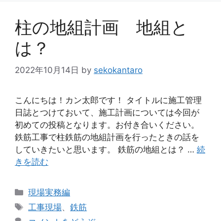
柱の地組計画 地組と
は？
2022年10月14日
by
sekokantaro
こんにちは！カン太郎です！ タイトルに施工管理
日誌とつけておいて、施工計画については今回が
初めての投稿となります。お付き合いください。
鉄筋工事で柱鉄筋の地組計画を行ったときの話を
していきたいと思います。 鉄筋の地組とは？ …
続
きを読む
カ
現場実務編
テ
タ
工事現場
、
鉄筋
ゴ
グ