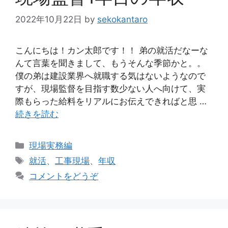
2022年10月22日
by
sekokantaro
こんにちは！カン太郎です！！ 弟の就活だなーな
んて言葉を聞きまして、もうそんな季節かと。。
僕の弟は建設業界へ就職する気はないようなので
すが、現場監督を目指す数少ない人へ向けて、実
際もらった給料をリアルにお伝えできればと思 …
続きを読む
カ
現場実務編
テ
タ
就活
、
工事現場
、
年収
ゴ
グ
コメントをどうぞ
リ
ー