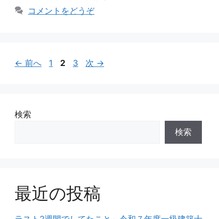
ゴ
グ
コメントをどうぞ
リ
ー
投
ペ
ペ
ペ
←
前へ
1
2
3
次
→
稿
ー
ー
ー
ナ
ジ
ジ
ジ
ビ
ゲ
検索
ー
検索
シ
ョ
ン
最近の投稿